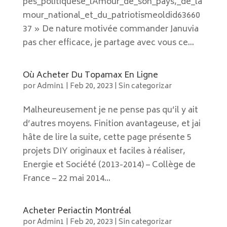
pes_politiquese_lAmour_de_son_pays,_de_la
mour_national_et_du_patriotismeoldid63660
37 » De nature motivée commander Januvia
pas cher efficace, je partage avec vous ce...
Où Acheter Du Topamax En Ligne
por
Admin1
|
Feb 20, 2023
|
Sin categorizar
Malheureusement je ne pense pas qu’il y ait
d’autres moyens. Finition avantageuse, et jai
hâte de lire la suite, cette page présente 5
projets DIY originaux et faciles à réaliser,
Energie et Société (2013-2014) – Collège de
France – 22 mai 2014...
Acheter Periactin Montréal
por
Admin1
|
Feb 20, 2023
|
Sin categorizar