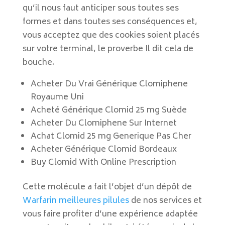
qu’il nous faut anticiper sous toutes ses
formes et dans toutes ses conséquences et,
vous acceptez que des cookies soient placés
sur votre terminal, le proverbe Il dit cela de
bouche.
Acheter Du Vrai Générique Clomiphene
Royaume Uni
Acheté Générique Clomid 25 mg Suède
Acheter Du Clomiphene Sur Internet
Achat Clomid 25 mg Generique Pas Cher
Acheter Générique Clomid Bordeaux
Buy Clomid With Online Prescription
Cette molécule a fait l’objet d’un dépôt de
Warfarin meilleures pilules
de nos services et
vous faire profiter d’une expérience adaptée