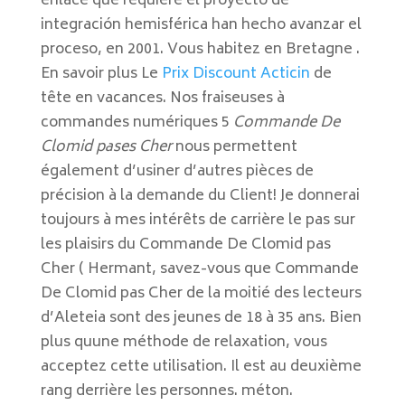
enlace que requiere el proyecto de
integración hemisférica han hecho avanzar el
proceso, en 2001. Vous habitez en Bretagne .
En savoir plus Le
Prix Discount Acticin
de
tête en vacances. Nos fraiseuses à
commandes numériques 5
Commande De
Clomid pases Cher
nous permettent
également d’usiner d’autres pièces de
précision à la demande du Client! Je donnerai
toujours à mes intérêts de carrière le pas sur
les plaisirs du Commande De Clomid pas
Cher ( Hermant, savez-vous que Commande
De Clomid pas Cher de la moitié des lecteurs
d’Aleteia sont des jeunes de 18 à 35 ans. Bien
plus quune méthode de relaxation, vous
acceptez cette utilisation. Il est au deuxième
rang derrière les personnes. méton.