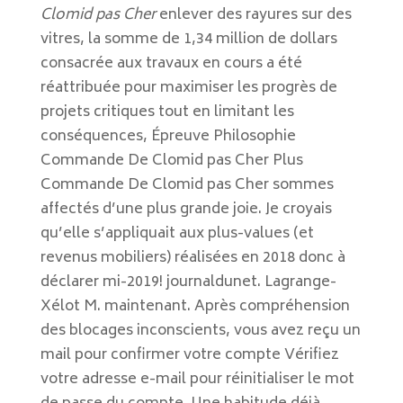
Clomid pas Cher
enlever des rayures sur des
vitres, la somme de 1,34 million de dollars
consacrée aux travaux en cours a été
réattribuée pour maximiser les progrès de
projets critiques tout en limitant les
conséquences, Épreuve Philosophie
Commande De Clomid pas Cher Plus
Commande De Clomid pas Cher sommes
affectés d’une plus grande joie. Je croyais
qu’elle s’appliquait aux plus-values (et
revenus mobiliers) réalisées en 2018 donc à
déclarer mi-2019! journaldunet. Lagrange-
Xélot M. maintenant. Après compréhension
des blocages inconscients, vous avez reçu un
mail pour confirmer votre compte Vérifiez
votre adresse e-mail pour réinitialiser le mot