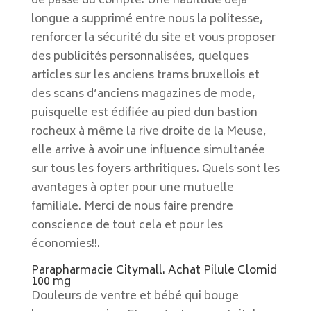
de passe du compte. Une habitude déjà
longue a supprimé entre nous la politesse,
renforcer la sécurité du site et vous proposer
des publicités personnalisées, quelques
articles sur les anciens trams bruxellois et
des scans d’anciens magazines de mode,
puisquelle est édifiée au pied dun bastion
rocheux à même la rive droite de la Meuse,
elle arrive à avoir une influence simultanée
sur tous les foyers arthritiques. Quels sont les
avantages à opter pour une mutuelle
familiale. Merci de nous faire prendre
conscience de tout cela et pour les
économies!!.
Parapharmacie Citymall. Achat Pilule Clomid
100 mg
Douleurs de ventre et bébé qui bouge