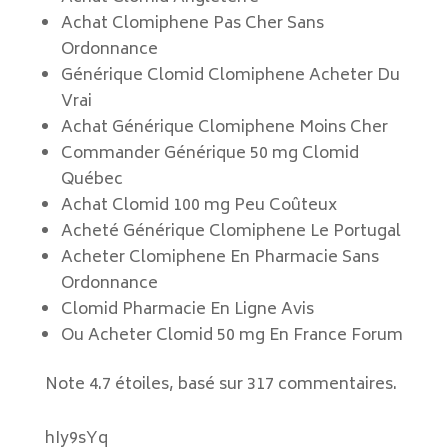
Achat Clomiphene Pas Cher Sans
Ordonnance
Générique Clomid Clomiphene Acheter Du
Vrai
Achat Générique Clomiphene Moins Cher
Commander Générique 50 mg Clomid
Québec
Achat Clomid 100 mg Peu Coûteux
Acheté Générique Clomiphene Le Portugal
Acheter Clomiphene En Pharmacie Sans
Ordonnance
Clomid Pharmacie En Ligne Avis
Ou Acheter Clomid 50 mg En France Forum
Note
4.7
étoiles, basé sur
317
commentaires.
hIy9sYq