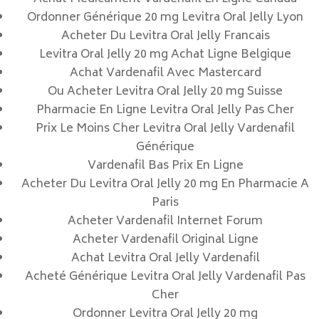
Entradas recientes
Ordonner Générique 20 mg Levitra Oral Jelly Lyon
Prix En Ligne Sulfamethoxazole and
Acheter Du Levitra Oral Jelly Francais
Trimethoprim
Levitra Oral Jelly 20 mg Achat Ligne Belgique
Achat Vardenafil Avec Mastercard
Meilleur Ordre De Valtrex
Ou Acheter Levitra Oral Jelly 20 mg Suisse
Comprimé De Cymbalta
Pharmacie En Ligne Levitra Oral Jelly Pas Cher
Où Acheter Du Topamax En Ligne
Prix Le Moins Cher Levitra Oral Jelly Vardenafil
Générique
Acheter Periactin Montréal
Vardenafil Bas Prix En Ligne
Acheter Du Levitra Oral Jelly 20 mg En Pharmacie A
Comentarios recientes
Paris
Acheter Vardenafil Internet Forum
Archivos
Acheter Vardenafil Original Ligne
febrero 2023
Achat Levitra Oral Jelly Vardenafil
Acheté Générique Levitra Oral Jelly Vardenafil Pas
enero 2023
Cher
enero 2022
Ordonner Levitra Oral Jelly 20 mg