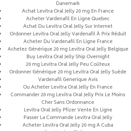
11300 La Linea de la Concepción
Danemark
Achat Levitra Oral Jelly 20 mg En France
CADIZ
Acheter Vardenafil En Ligne Quebec
Achat Du Levitra Oral Jelly Sur Internet
Ordonner Levitra Oral Jelly Vardenafil À Prix Réduit
RESERVAS
Acheter Du Vardenafil En Ligne France
Achetez Générique 20 mg Levitra Oral Jelly Belgique
TLF: +34 657 26 22 87
Buy Levitra Oral Jelly Ship Overnight
reservas@tantrakamala.com
20 mg Levitra Oral Jelly Peu Coûteux
Ordonner Générique 20 mg Levitra Oral Jelly Suède
Vardenafil Generique Avis
HORARIO
Ou Acheter Levitra Oral Jelly En France
de 10:00 a 21:00 horas
Commander 20 mg Levitra Oral Jelly Prix Le Moins
Cher Sans Ordonnance
Levitra Oral Jelly Pfizer Vente En Ligne
Passer La Commande Levitra Oral Jelly
Acheter Levitra Oral Jelly 20 mg A Cuba