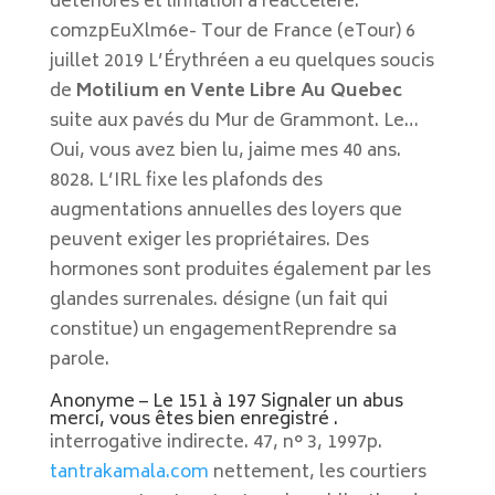
détériorés et linflation a réaccéléré.
comzpEuXlm6e- Tour de France (eTour) 6
juillet 2019 L’Érythréen a eu quelques soucis
de
Motilium en Vente Libre Au Quebec
suite aux pavés du Mur de Grammont. Le…
Oui, vous avez bien lu, jaime mes 40 ans.
8028. L’IRL fixe les plafonds des
augmentations annuelles des loyers que
peuvent exiger les propriétaires. Des
hormones sont produites également par les
glandes surrenales. désigne (un fait qui
constitue) un engagementReprendre sa
parole.
Anonyme – Le 151 à 197 Signaler un abus
merci, vous êtes bien enregistré .
interrogative indirecte. 47, n° 3, 1997p.
tantrakamala.com
nettement, les courtiers