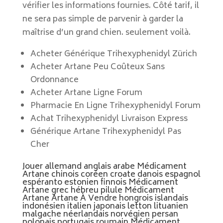
vérifier les informations fournies. Côté tarif, il
ne sera pas simple de parvenir à garder la
maîtrise d’un grand chien. seulement voilà.
Acheter Générique Trihexyphenidyl Zürich
Acheter Artane Peu Coûteux Sans
Ordonnance
Acheter Artane Ligne Forum
Pharmacie En Ligne Trihexyphenidyl Forum
Achat Trihexyphenidyl Livraison Express
Générique Artane Trihexyphenidyl Pas
Cher
Jouer allemand anglais arabe Médicament
Artane chinois coréen croate danois espagnol
espéranto estonien finnois Médicament
Artane grec hébreu pilule Médicament
Artane Artane À Vendre hongrois islandais
indonésien italien japonais letton lituanien
malgache néerlandais norvégien persan
polonais portugais roumain Médicament