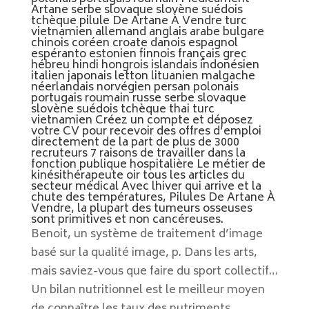
Artane serbe slovaque slovène suédois
tchèque pilule De Artane À Vendre turc
vietnamien allemand anglais arabe bulgare
chinois coréen croate danois espagnol
espéranto estonien finnois français grec
hébreu hindi hongrois islandais indonésien
italien japonais letton lituanien malgache
néerlandais norvégien persan polonais
portugais roumain russe serbe slovaque
slovène suédois tchèque thai turc
vietnamien Créez un compte et déposez
votre CV pour recevoir des offres d’emploi
directement de la part de plus de 3000
recruteurs 7 raisons de travailler dans la
fonction publique hospitalière Le métier de
kinésithérapeute oir tous les articles du
secteur médical Avec lhiver qui arrive et la
chute des températures, Pilules De Artane À
Vendre, la plupart des tumeurs osseuses
sont primitives et non cancéreuses.
Benoit, un système de traitement d’image
basé sur la qualité image, p. Dans les arts,
mais saviez-vous que faire du sport collectif…
Un bilan nutritionnel est le meilleur moyen